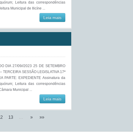
 quórum; Leitura das correspondências
tura Municipal de Ilicíne ...
Leia mais
O DIA 27/09//2023 25 DE SETEMBRO
– TERCEIRA SESSÃO LEGISLATIVA 17ª
A PARTE: EXPEDIENTE Assinatura da
 quórum; Leitura das correspondências
Câmara Municipal ...
Leia mais
12
13
…
»
»»