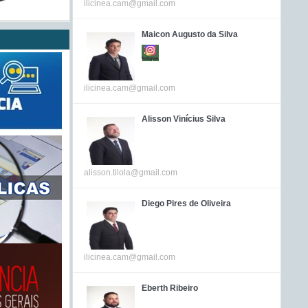
ilicinea.cam@gmail.com
Maicon Augusto da Silva
ilicinea.cam@gmail.com
Alisson Vinícius Silva
alisson.tilola@gmail.com
Diego Pires de Oliveira
ilicinea.cam@gmail.com
Eberth Ribeiro