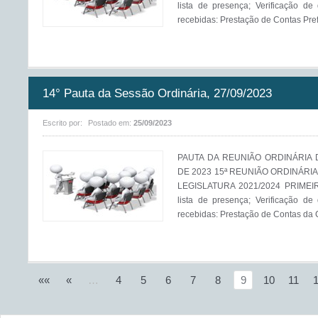
lista de presença; Verificação de
recebidas: Prestação de Contas Prefei
14° Pauta da Sessão Ordinária, 27/09/2023
Escrito por:
Postado em:
25/09/2023
PAUTA DA REUNIÃO ORDINÁRIA D
DE 2023 15ª REUNIÃO ORDINÁRIA
LEGISLATURA 2021/2024 PRIMEIR
lista de presença; Verificação de
recebidas: Prestação de Contas da 
««
«
…
4
5
6
7
8
9
10
11