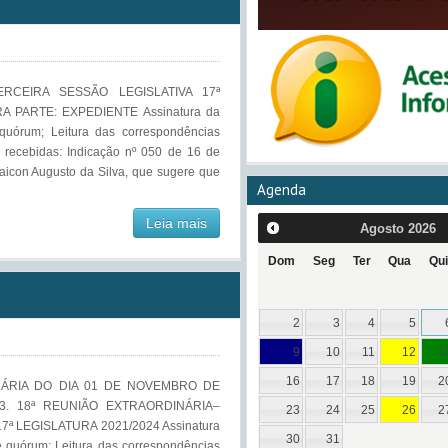
RCEIRA SESSÃO LEGISLATIVA 17ª
A PARTE: EXPEDIENTE Assinatura da
 quórum; Leitura das correspondências
s recebidas: Indicação nº 050 de 16 de
icon Augusto da Silva, que sugere que
Agenda
Leia mais
Agosto
2026
Dom
Seg
Ter
Qua
Qui
2
3
4
5
9
10
11
12
1
16
17
18
19
2
ÁRIA DO DIA 01 DE NOVEMBRO DE
. 18ª REUNIÃO EXTRAORDINÁRIA–
23
24
25
26
2
ª LEGISLATURA 2021/2024 Assinatura
30
31
de quórum; Leitura das correspondências