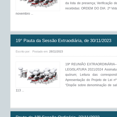
da lista de presença; Verificação 
recebidas: ORDEM DO DIA: 2ª Vota
novembro ...
19° Pauta da Sessão Extraodiária, de 30/11/2023
Escrito por:
Postado em:
28/11/2023
19ª REUNIÃO EXTRAORDINÁRIA–
LEGISLATURA 2021/2024 Assinatura
quórum; Leitura das correspo
Apresentação do Projeto de Lei 
“Dispõe sobre denominação de sal
113 ...