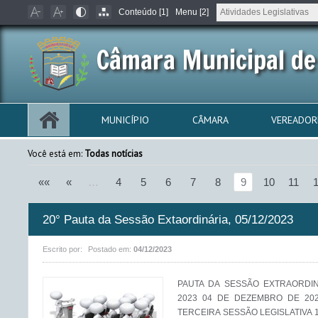
Conteúdo [1]
Menu [2]
Câmara Municipal de 
MUNICÍPIO
CÂMARA
VEREADOR
Você está em:
Todas notícias
««
«
…
4
5
6
7
8
9
10
11
20° Pauta da Sessão Extaordinária, 05/12/2023
Escrito por:
Postado em:
04/12/2023
PAUTA DA SESSÃO EXTRAORDIN
2023 04 DE DEZEMBRO DE 202
TERCEIRA SESSÃO LEGISLATIVA 17