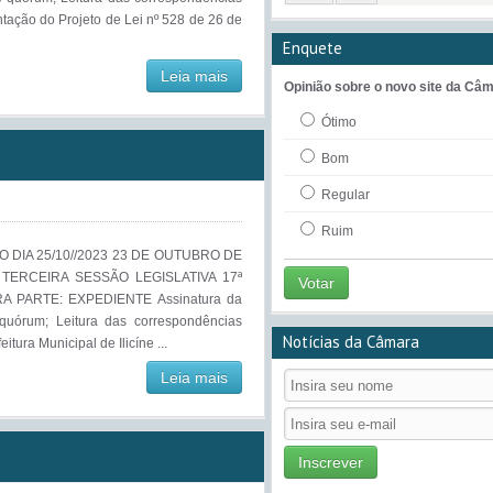
ação do Projeto de Lei nº 528 de 26 de
Enquete
Leia mais
Opinião sobre o novo site da Câm
Ótimo
Bom
Regular
Ruim
 DIA 25/10//2023 23 DE OUTUBRO DE
 TERCEIRA SESSÃO LEGISLATIVA 17ª
Votar
A PARTE: EXPEDIENTE Assinatura da
 quórum; Leitura das correspondências
Notícias da Câmara
tura Municipal de Ilicíne ...
Leia mais
Inscrever