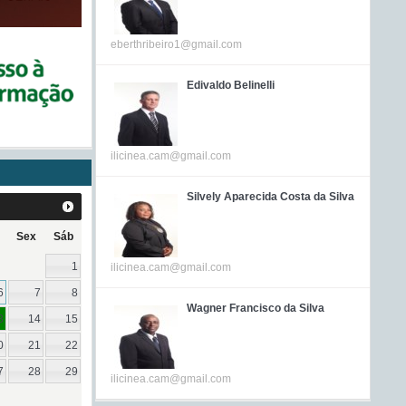
eberthribeiro1@gmail.com
Edivaldo Belinelli
ilicinea.cam@gmail.com
Silvely Aparecida Costa da Silva
Sex
Sáb
1
ilicinea.cam@gmail.com
6
7
8
Wagner Francisco da Silva
3
14
15
0
21
22
7
28
29
ilicinea.cam@gmail.com