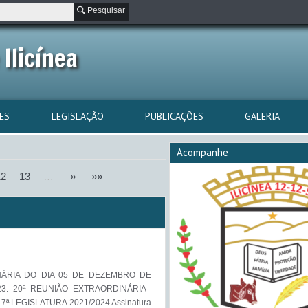
Pesquisar
Ilicínea
ES
LEGISLAÇÃO
PUBLICAÇÕES
GALERIA
Acompanhe
12
13
…
»
»»
ÁRIA DO DIA 05 DE DEZEMBRO DE
3. 20ª REUNIÃO EXTRAORDINÁRIA–
ª LEGISLATURA 2021/2024 Assinatura