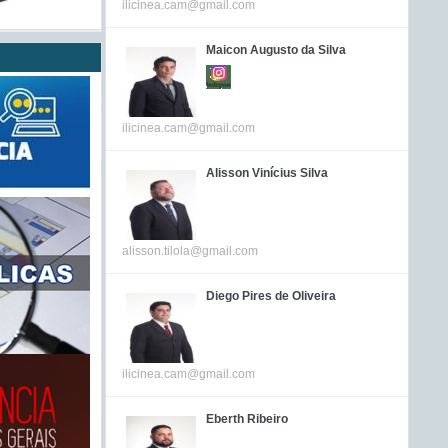
ilicinea.cam@gmail.com
Maicon Augusto da Silva
ilicinea.cam@gmail.com
Alisson Vinícius Silva
alisson.tilola@gmail.com
Diego Pires de Oliveira
ilicinea.cam@gmail.com
Eberth Ribeiro