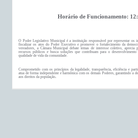
Horário de Funcionamento: 12:
O Poder Legislativo Municipal é a instituição responsável por representar os in
fiscalizar os atos do Poder Executivo e promover o fortalecimento da democr
vereadores, a Câmara Municipal debate temas de interesse coletivo, aprecia 
recursos públicos e busca soluções que contribuam para o desenvolvimento
qualidade de vida da comunidade.
Comprometido com os princípios da legalidade, transparência, eficiência e part
atua de forma independente e harmônica com os demais Poderes, garantindo a def
aos direitos da população
.