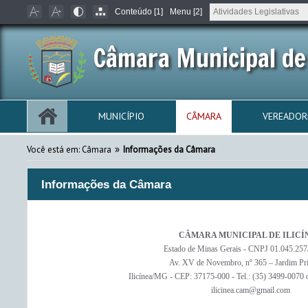
Conteúdo [1]
Menu [2]
Câmara Municipal de 
MUNICÍPIO
CÂMARA
VEREADOR
»
Você está em: Câmara
Informações da Câmara
Informações da Câmara
CÂMARA MUNICIPAL DE ILICÍ
Estado de Minas Gerais - CNPJ 01.045.257
Av. XV de Novembro, nº 365 – Jardim Pr
Ilicínea/MG - CEP: 37175-000 - Tel.: (35) 3499-0070
ilicinea.cam@gmail.com