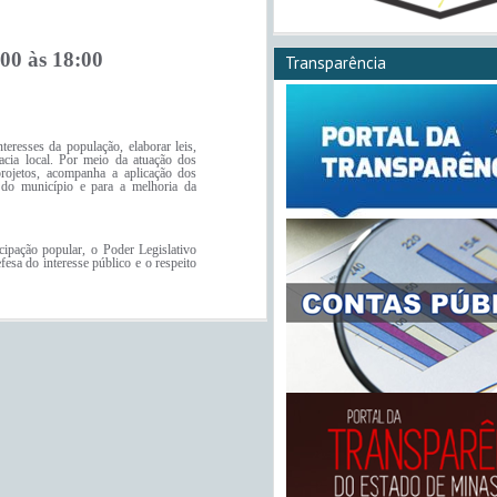
00 às 18:00
Transparência
teresses da população, elaborar leis,
acia local. Por meio da atuação dos
projetos, acompanha a aplicação dos
 do município e para a melhoria da
icipação popular, o Poder Legislativo
esa do interesse público e o respeito