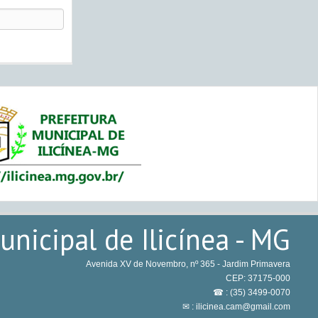
nicipal de Ilicínea - MG
Avenida XV de Novembro, nº 365 - Jardim Primavera
CEP: 37175-000
☎ : (35) 3499-0070
✉ : ilicinea.cam@gmail.com