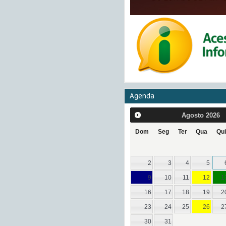
Agenda
Agosto
2026
Dom
Seg
Ter
Qua
Qui
2
3
4
5
9
10
11
12
1
16
17
18
19
2
23
24
25
26
2
30
31