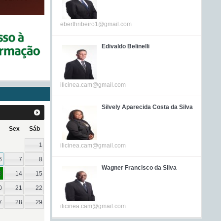
eberthribeiro1@gmail.com
Edivaldo Belinelli
ilicinea.cam@gmail.com
Silvely Aparecida Costa da Silva
Sex
Sáb
1
ilicinea.cam@gmail.com
6
7
8
Wagner Francisco da Silva
3
14
15
0
21
22
7
28
29
ilicinea.cam@gmail.com