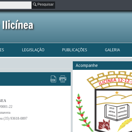
Pesquisar
Ilicínea
ES
LEGISLAÇÃO
PUBLICAÇÕES
GALERIA
Acompanhe
NEA
/0001-22
imavera
 ou (35) 93618-0897