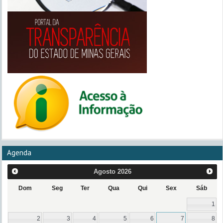
Agenda
Agosto
2026
Dom
Seg
Ter
Qua
Qui
Sex
Sáb
1
2
3
4
5
6
7
8