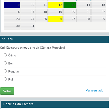
9
10
11
12
13
14
15
16
17
18
19
20
21
22
23
24
25
26
27
28
29
30
31
Enquete
Opinião sobre o novo site da Câmara Municipal
Ótimo
Bom
Regular
Ruim
Ver resultado
Votar
Notícias da Câmara