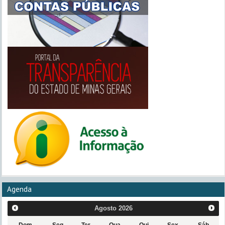
Agenda
Agosto
2026
Dom
Seg
Ter
Qua
Qui
Sex
Sáb