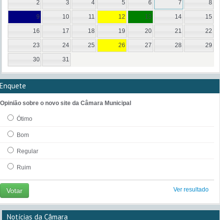
2
3
4
5
6
7
8
9
10
11
12
13
14
15
16
17
18
19
20
21
22
23
24
25
26
27
28
29
30
31
Enquete
Opinião sobre o novo site da Câmara Municipal
Ótimo
Bom
Regular
Ruim
Ver resultado
Votar
Notícias da Câmara