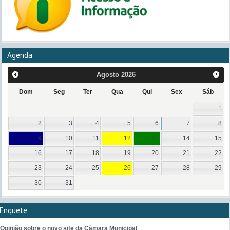
Agenda
Agosto
2026
Dom
Seg
Ter
Qua
Qui
Sex
Sáb
1
2
3
4
5
6
7
8
9
10
11
12
13
14
15
16
17
18
19
20
21
22
23
24
25
26
27
28
29
30
31
Enquete
Opinião sobre o novo site da Câmara Municipal