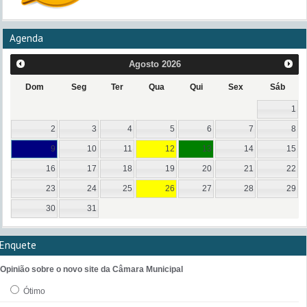
Agenda
Agosto
2026
Dom
Seg
Ter
Qua
Qui
Sex
Sáb
1
2
3
4
5
6
7
8
9
10
11
12
13
14
15
16
17
18
19
20
21
22
23
24
25
26
27
28
29
30
31
Enquete
Opinião sobre o novo site da Câmara Municipal
Ótimo